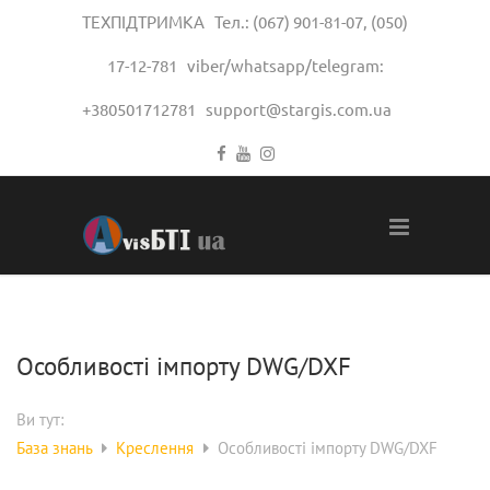
ТЕХПІДТРИМКА Тел.:
(067) 901-81-07
,
(050)
17-12-781
viber/whatsapp/telegram:
+380501712781
support@stargis.com.ua
Особливості імпорту DWG/DXF
Ви тут:
База знань
Креслення
Особливості імпорту DWG/DXF