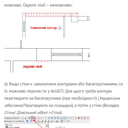
можливо. Окремі лінії – неможливо:
6) Якщо стіни є замкнутими контурами або багатокутниками, то
їх можливо перенести у AvisБТІ. Для цього треба контури
перетворити на багатокутники (при необхідності) (
Управління
об’єктами
/
Перетворити на площадні
), а потім у стіни (Вкладка
Стіни
/
Довільний об’єкт->Стіна
):