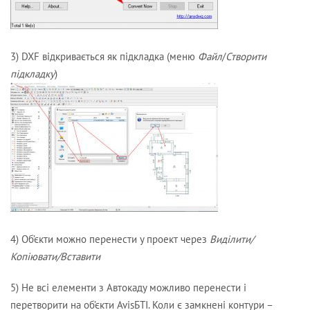
3) DXF відкривається як підкладка (меню
Файл
/
Створити
підкладку
)
4) Об’єкти можно перенести у проект через
Виділити/
Копіювати/Вставити
5) Не всі елементи з Автокаду можливо перенести і
перетворити на об’єкти AvisБТІ. Коли є замкнені контури –