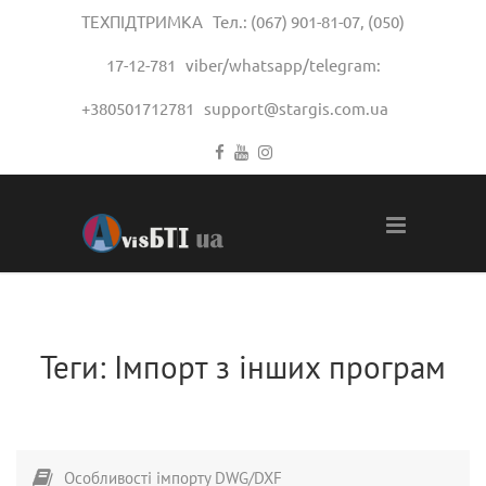
ТЕХПІДТРИМКА Тел.:
(067) 901-81-07
,
(050)
17-12-781
viber/whatsapp/telegram:
+380501712781
support@stargis.com.ua
Теги:
Імпорт з інших програм
Особливості імпорту DWG/DXF