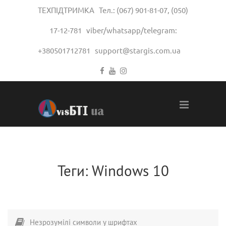
ТЕХПІДТРИМКА Тел.:
(067) 901-81-07
,
(050)
17-12-781
viber/whatsapp/telegram:
+380501712781
support@stargis.com.ua
Теги:
Windows 10
Незрозумілі символи у шрифтах