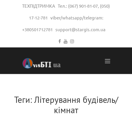
ТЕХПІДТРИМКА Тел.:
(067) 901-81-07
,
(050)
17-12-781
viber/whatsapp/telegram:
+380501712781
support@stargis.com.ua
Теги:
Літерування будівель/
кімнат