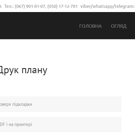
 Тел.:
(067) 901-81-07
,
(050) 17-12-781
viber/whatsapp/telegram
ГОЛОВНА
ОГЛЯД
Друк плану
оверх підкладки
DF і на принтері