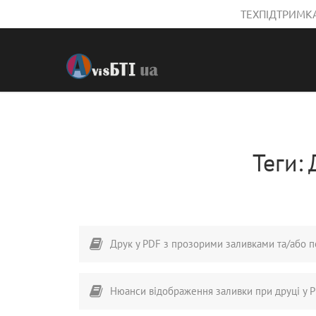
ТЕХПІДТРИМКА
Теги:
Друк у PDF з прозорими заливками та/або п
Нюанси відображення заливки при друці у P