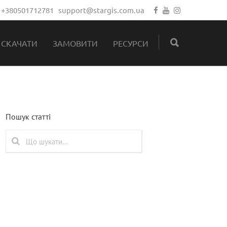
:
+380501712781
support@stargis.com.ua
СКАЧАТИ
ЗАМОВИТИ
РЕСУРСИ
Пошук статті