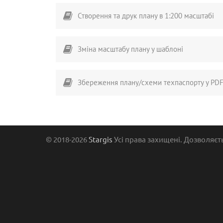
Створення та друк плану в 1:200 масштабі
Зміна масштабу плану у шаблоні
Збереження плану/схеми техпаспорту у PD
© 2018-2026
Stargis
Усі права захищені. Дозволяєт